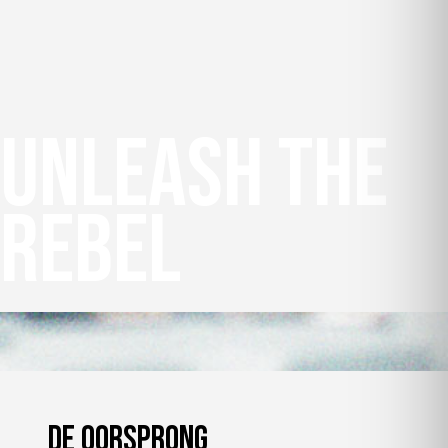
Unleash the
rebel
De oorsprong