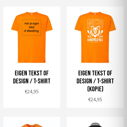
Dit
Dit
product
product
heeft
heeft
meerdere
meerdere
variaties.
variaties.
Deze
Deze
optie
optie
kan
kan
gekozen
gekozen
worden
worden
Eigen tekst of
Eigen tekst of
op
op
design / T-shirt
design / T-shirt
de
de
(kopie)
€
24,95
productpagina
productpagina
€
24,95
Dit
Dit
product
product
heeft
heeft