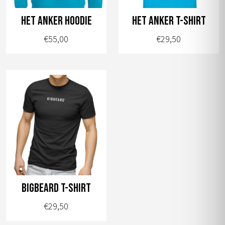
gekozen
worden
Het Anker hoodie
Het Anker T-shirt
op
€
55,00
€
29,50
de
productpagina
Dit
Dit
product
product
heeft
heeft
meerdere
meerdere
variaties.
variaties.
Deze
Deze
optie
optie
kan
kan
gekozen
gekozen
worden
worden
BIGBEARD T-shirt
op
op
€
29,50
de
de
productpagina
productpagina