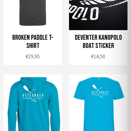
Deze
Deze
optie
optie
kan
kan
gekozen
gekozen
worden
worden
broken paddle t-
Deventer Kanopolo
op
op
shirt
boat sticker
de
de
€
29,95
€
14,50
productpagina
productpagina
Dit
product
heeft
meerdere
variaties.
Deze
optie
kan