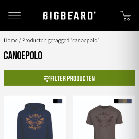
Skip
to
content
Home
/ Producten getagged “canoepolo”
canoepolo
Filter producten