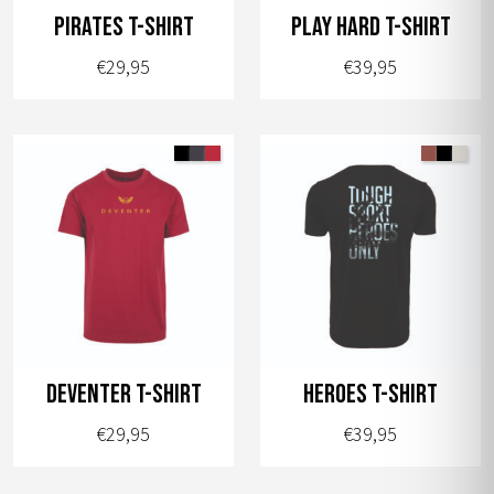
worden
worden
Pirates t-shirt
Play Hard t-shirt
op
op
€
29,95
€
39,95
de
de
productpagina
productpagina
Dit
Dit
product
product
heeft
heeft
meerdere
meerdere
variaties.
variaties.
Deze
Deze
optie
optie
kan
kan
gekozen
gekozen
worden
worden
Deventer t-shirt
Heroes t-shirt
op
op
€
29,95
€
39,95
de
de
productpagina
productpagina
Dit
Dit