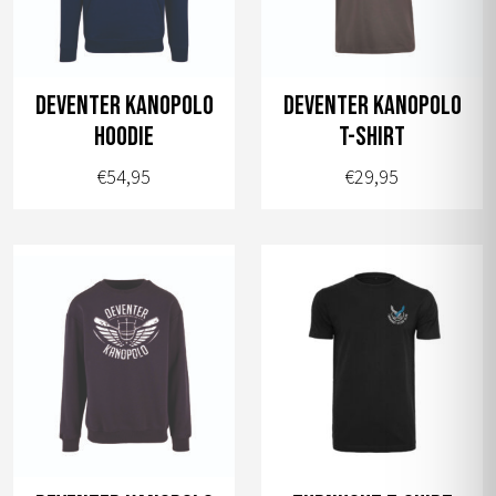
Deventer Kanopolo
Deventer Kanopolo
hoodie
T-shirt
€
54,95
€
29,95
Dit
Dit
product
product
heeft
heeft
meerdere
meerdere
variaties.
variaties.
Deze
Deze
optie
optie
kan
kan
gekozen
gekozen
worden
worden