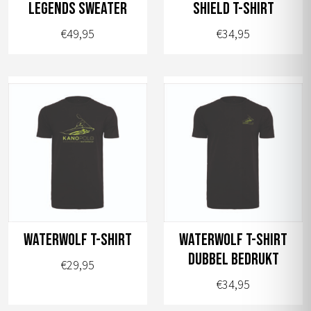
worden
worden
Legends sweater
Shield t-shirt
op
op
€
49,95
€
34,95
de
de
productpagina
productpagina
Dit
Dit
product
product
heeft
heeft
meerdere
meerdere
variaties.
variaties.
Deze
Deze
optie
optie
kan
kan
gekozen
gekozen
worden
worden
Waterwolf t-shirt
Waterwolf t-shirt
op
op
dubbel bedrukt
€
29,95
de
de
€
34,95
productpagina
productpagina