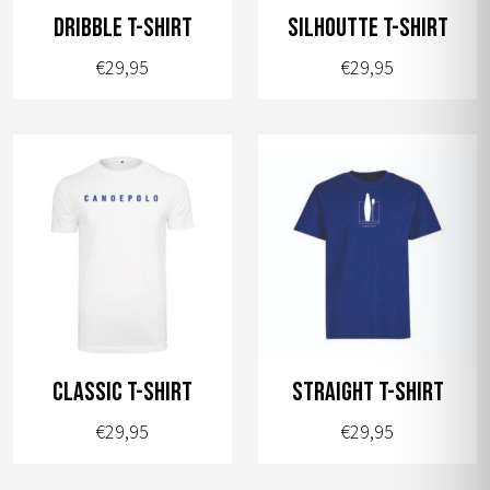
worden
worden
dribble t-shirt
silhoutte t-shirt
op
op
€
29,95
€
29,95
de
de
productpagina
productpagina
Dit
Dit
product
product
heeft
heeft
meerdere
meerdere
variaties.
variaties.
Deze
Deze
optie
optie
kan
kan
gekozen
gekozen
worden
worden
classic t-shirt
straight t-shirt
op
op
€
29,95
€
29,95
de
de
productpagina
productpagina
Dit
Dit