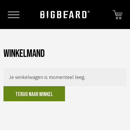
Skip
to
content
Winkelmand
Je winkelwagen is momenteel leeg.
Terug naar winkel