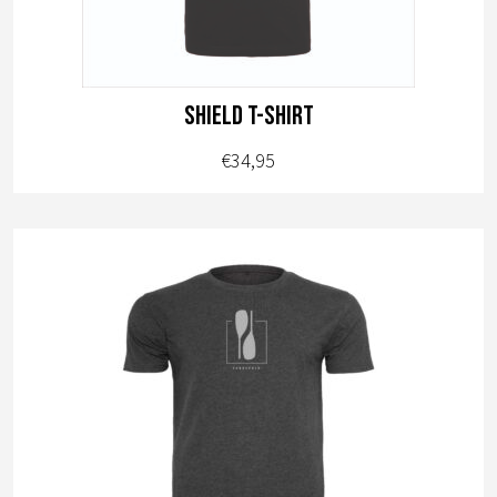
Shield t-shirt
€
34,95
Dit
product
heeft
meerdere
variaties.
Deze
optie
kan
gekozen
worden