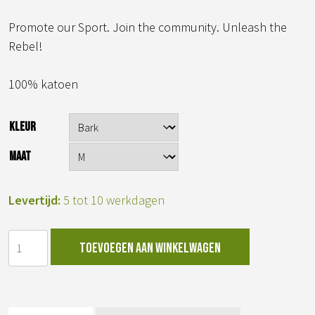
Promote our Sport. Join the community. Unleash the
Rebel!
100% katoen
KLEUR
MAAT
Levertijd:
5 tot 10 werkdagen
Canoepolo
Toevoegen aan winkelwagen
t-
shirt
aantal