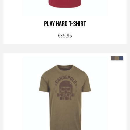
de
productpagina
Play Hard t-shirt
€
39,95
Dit
product
heeft
meerdere
variaties.
Deze
optie
kan
gekozen
worden
op