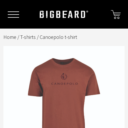
Skip
to
content
Home
/
T-shirts
/ Canoepolo t-shirt