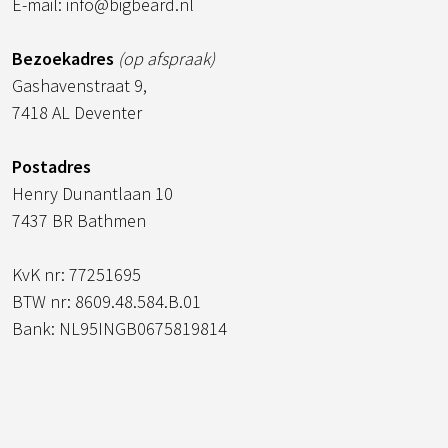
E-mail: info@bigbeard.nl
Bezoekadres
(op afspraak)
Gashavenstraat 9,
7418 AL Deventer
Postadres
Henry Dunantlaan 10
7437 BR Bathmen
KvK nr: 77251695
BTW nr: 8609.48.584.B.01
Bank: NL95INGB0675819814