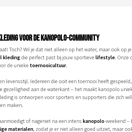
 kleding voor de kanopolo-community
t! Toch? Wil je dat niet alleen op het water, maar ook op je w
l kleding
die perfect past bij jouw sportieve
lifestyle
. Onze 
door de unieke
toernooicultuur
.
en levensstijl. Iedereen die ooit een toernooi heeft gespeeld
 de gezelligheid aan de waterkant – het maakt kanopolo unie
kleding is ontworpen voor sporters en supporters die zich w
llen maken.
nt aanmoedigt of nageniet na een intens
kanopolo
-weekend –
ge materialen
, zodat je er niet alleen goed uitziet, maar o