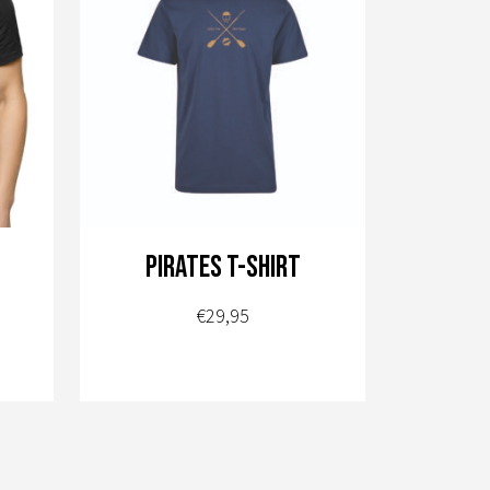
Pirates t-shirt
€
29,95
Dit
product
heeft