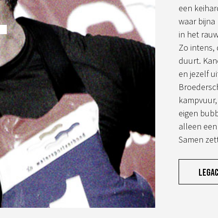
l
een keihar
waar bijna
in het rau
Zo intens,
duurt. Kan
en jezelf u
Broedersc
kampvuur, 
eigen bubb
alleen een
Samen zett
Lega