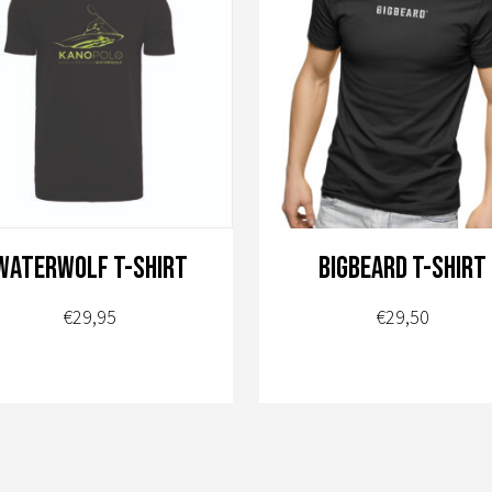
Waterwolf t-shirt
BIGBEARD T-shirt
€
29,95
€
29,50
Dit
product
heeft