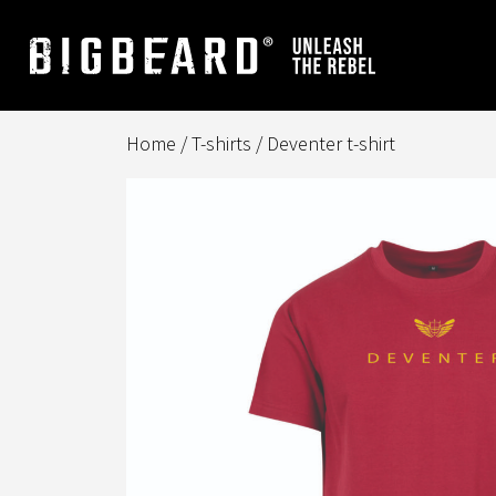
Skip
to
content
Home
/
T-shirts
/ Deventer t-shirt