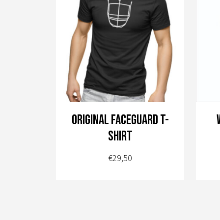
Original Faceguard T-
shirt
€
29,50
Dit
product
heeft