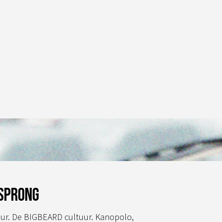
meerdere
variaties.
Deze
optie
kan
gekozen
worden
op
de
productpagina
sprong
ur. De BIGBEARD cultuur. Kanopolo,