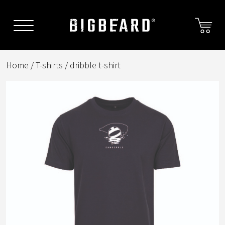
Skip
to
content
Home
/
T-shirts
/ dribble t-shirt