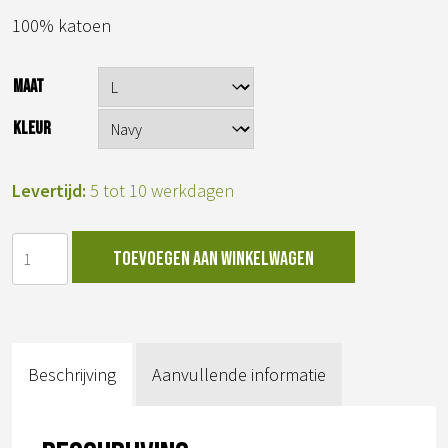
100% katoen
MAAT
KLEUR
Levertijd:
5 tot 10 werkdagen
dribble
Toevoegen aan winkelwagen
t-
shirt
aantal
Beschrijving
Aanvullende informatie