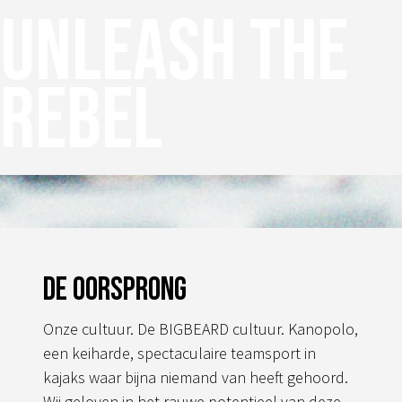
Unleash the
Deze
optie
kan
rebel
gekozen
worden
op
de
productpagina
De oorsprong
Onze cultuur. De BIGBEARD cultuur. Kanopolo,
een keiharde, spectaculaire teamsport in
kajaks waar bijna niemand van heeft gehoord.
Wij geloven in het rauwe potentieel van deze