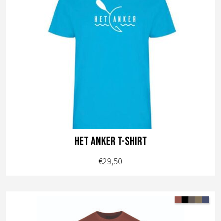
Het Anker T-shirt
€
29,50
Dit
product
heeft