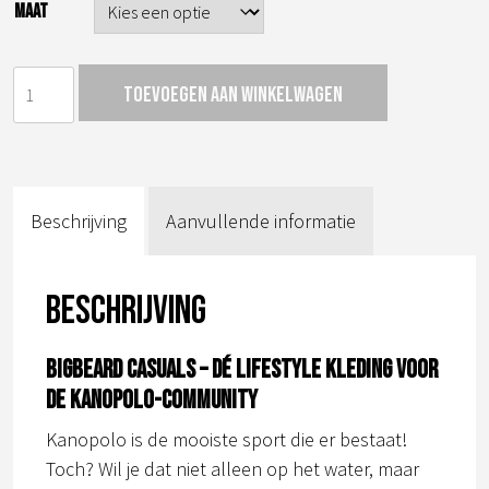
MAAT
straight
Toevoegen aan winkelwagen
t-
shirt
aantal
Beschrijving
Aanvullende informatie
Beschrijving
BIGBEARD CASUALS – Dé lifestyle kleding voor
de kanopolo-community
Kanopolo is de mooiste sport die er bestaat!
Toch? Wil je dat niet alleen op het water, maar