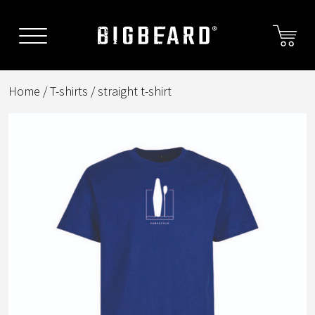
Skip
to
content
Home
/
T-shirts
/ straight t-shirt