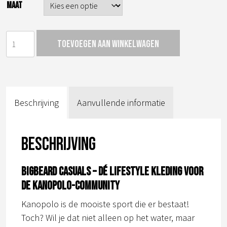
MAAT
orange
Toevoegen aan winkelwagen
t-
shirt
aantal
Beschrijving
Aanvullende informatie
Beschrijving
BIGBEARD CASUALS – Dé lifestyle kleding voor
de kanopolo-community
Kanopolo is de mooiste sport die er bestaat!
Toch? Wil je dat niet alleen op het water, maar