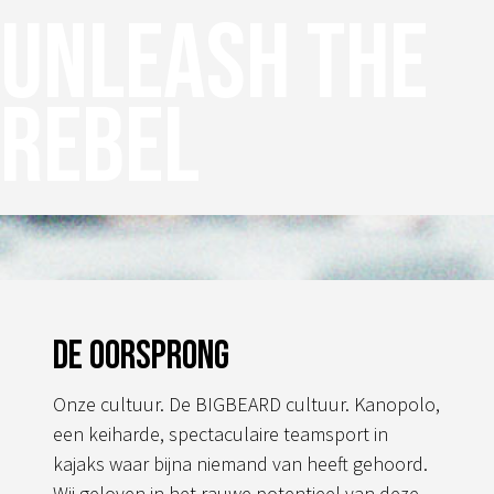
Unleash the
Deze
optie
kan
rebel
gekozen
worden
op
de
productpagina
De oorsprong
Onze cultuur. De BIGBEARD cultuur. Kanopolo,
een keiharde, spectaculaire teamsport in
kajaks waar bijna niemand van heeft gehoord.
Wij geloven in het rauwe potentieel van deze