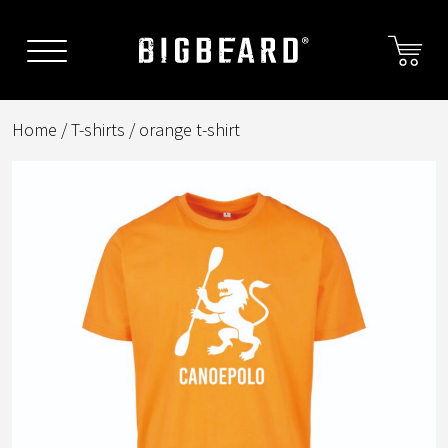
Skip
to
content
Home
/
T-shirts
/ orange t-shirt