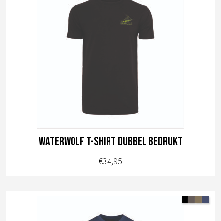
Waterwolf t-shirt dubbel bedrukt
€
34,95
Dit
product
heeft