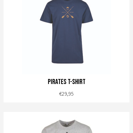
meerdere
variaties.
Deze
optie
kan
gekozen
worden
op
de
productpagina
Pirates t-shirt
€
29,95
Dit
product
heeft
meerdere