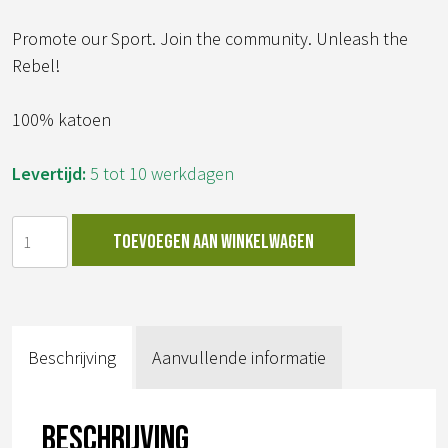
Promote our Sport. Join the community. Unleash the
Rebel!
100% katoen
Levertijd:
5 tot 10 werkdagen
BIGBEARD
Toevoegen aan winkelwagen
T-
shirt
aantal
Beschrijving
Aanvullende informatie
Beschrijving