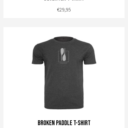
€
29,95
Dit
product
heeft
meerdere
variaties.
Deze
optie
kan
gekozen
worden
op
de
productpagina
broken paddle t-shirt