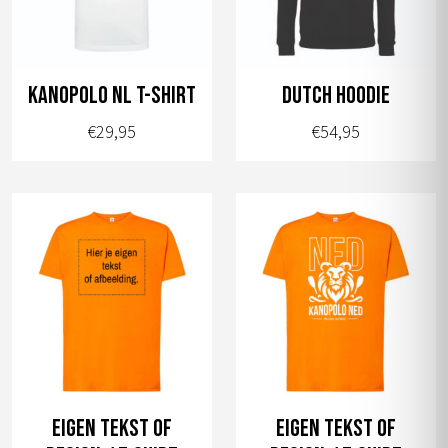
Kanopolo NL t-shirt
Dutch hoodie
€
29,95
€
54,95
Dit
Dit
product
product
heeft
heeft
meerdere
meerdere
variaties.
variaties.
Deze
Deze
optie
optie
kan
kan
gekozen
gekozen
worden
worden
Eigen tekst of
Eigen tekst of
op
op