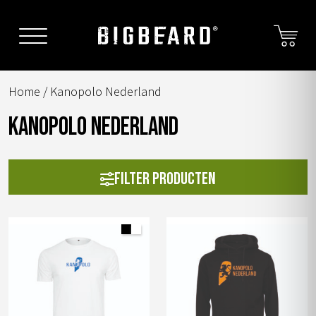
Skip
to
content
Home
/ Kanopolo Nederland
Kanopolo Nederland
Filter producten