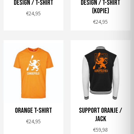
design / T-shirt
design / T-shirt
de
de
(kopie)
€
24,95
productpagina
productpagina
€
24,95
Dit
Dit
product
product
heeft
heeft
meerdere
meerdere
variaties.
variaties.
Deze
Deze
optie
optie
kan
kan
gekozen
gekozen
worden
worden
orange t-shirt
Support Oranje /
op
op
Jack
€
24,95
de
de
€
59,98
productpagina
productpagina