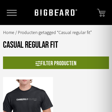
Skip
to
content
Home
/ Producten getagged “Casual regular fit”
Casual regular fit
Filter producten