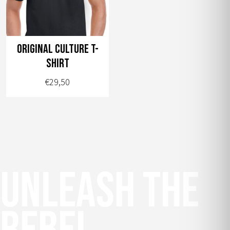
Original culture T-
shirt
€
29,50
Dit
product
heeft
meerdere
variaties.
Unleash the
Deze
optie
kan
gekozen
worden