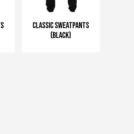
ts
CLASSIC sweatpants
(Black)