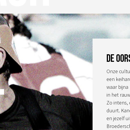
op
op
de
de
productpagina
productpa
l
De oor
Onze cultu
een keihar
waar bijna
in het rau
Zo intens,
duurt. Kan
en jezelf u
Broedersc