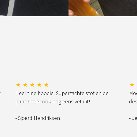
★ ★ ★ ★ ★
★ 
t
Heel fijne hoodie. Superzachte stof en de
Moo
print ziet er ook nog eens vet uit!
des
- Sjoerd Hendriksen
- J