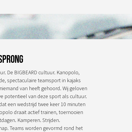
gina
sprong
ur. De BIGBEARD cultuur. Kanopolo,
de, spectaculaire teamsport in kajaks
 niemand van heeft gehoord. Wij geloven
we potentieel van deze sport als cultuur.
 dat een wedstrijd twee keer 10 minuten
opolo draait actief trainen, toernooien
itdagen. Kamperen. Strijden.
hap. Teams worden gevormd rond het