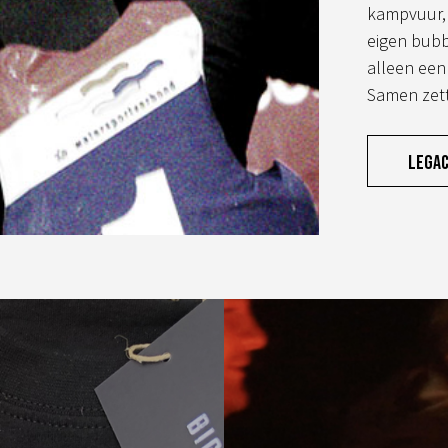
kampvuur, 
eigen bubb
alleen een
Samen zett
Lega