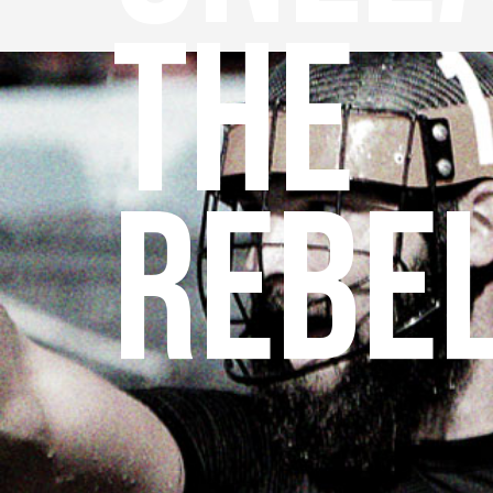
the
rebe