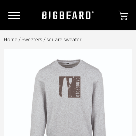
Skip
to
content
Home
/
Sweaters
/ square sweater